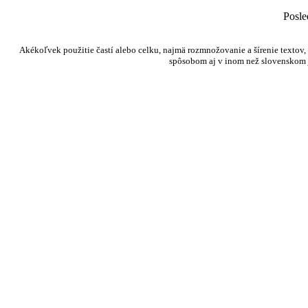
Posled
Akékoľvek použitie častí alebo celku, najmä rozmnožovanie a šírenie textov
spôsobom aj v inom než slovenskom 