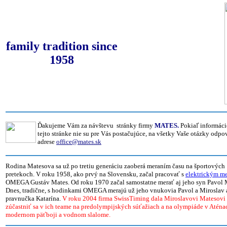
family tradition since
1958
Ďakujeme Vám za návštevu stránky firmy
MATES.
Pokiaľ informáci
tejto stránke nie su pre Vás postačujúce, na všetky Vaše otázky odp
adrese
office@mates.sk
Rodina Matesova sa už po tretiu generáciu zaoberá meraním času na športových
pretekoch. V roku 1958, ako prvý na Slovensku, začal pracovať s
elektrickým m
OMEGA Gustáv Mates. Od roku 1970 začal samostatne merať aj jeho syn Pavol 
Dnes, tradične, s hodinkami OMEGA merajú už jeho vnukovia Pavol a Miroslav 
pravnučka Katarína.
V roku 2004 firma SwissTiming dala Miroslavovi Matesov
zúčastniť sa v ich teame na predolympijských súťažiach a na olympiáde v Aténa
modernom päťboji a vodnom slalome.